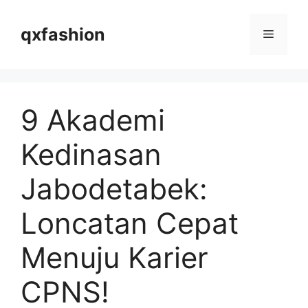
Langsung
ke
qxfashion
Menu
isi
9 Akademi
Kedinasan
Jabodetabek:
Loncatan Cepat
Menuju Karier
CPNS!