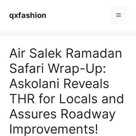
Langsung
ke
qxfashion
Menu
isi
Air Salek Ramadan
Safari Wrap-Up:
Askolani Reveals
THR for Locals and
Assures Roadway
Improvements!